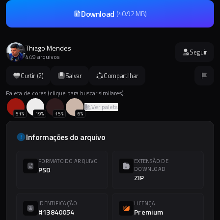
Download
(
40.92 MB
)
Thiago Mendes
Seguir
449 arquivos
Curtir (
2
)
Salvar
Compartilhar
Paleta de cores (clique para buscar similares):
Ver paleta
51
%
19
%
15
%
6
%
Informações do arquivo
FORMATO DO ARQUIVO
EXTENSÃO DE
PSD
DOWNLOAD
ZIP
IDENTIFICAÇÃO
LICENÇA
#13840054
Premium