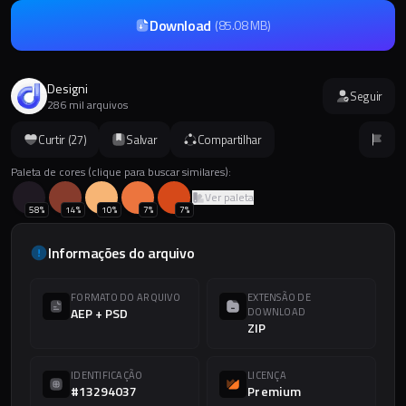
Download
(
85.08 MB
)
Designi
Seguir
286 mil arquivos
Curtir (
27
)
Salvar
Compartilhar
Paleta de cores (clique para buscar similares):
Ver paleta
58
%
14
%
10
%
7
%
7
%
Informações do arquivo
FORMATO DO ARQUIVO
EXTENSÃO DE
AEP + PSD
DOWNLOAD
ZIP
IDENTIFICAÇÃO
LICENÇA
#13294037
Premium