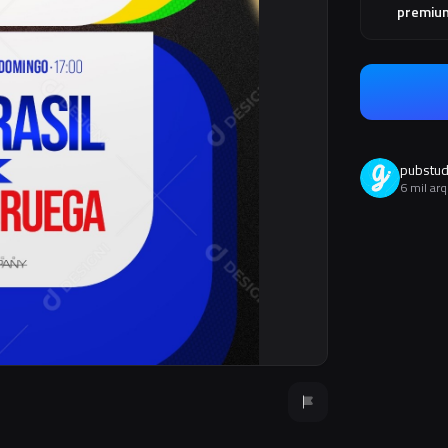
premiu
pubstud
6 mil ar