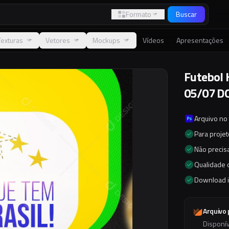
Formato
Buscar
Texturas
Vetores
Mockups
Vídeos
Apresentações
Futebol
05/07 D
Arquivo no
Para proje
Não precisa
Qualidade d
Download 
Arquivo
Disponí