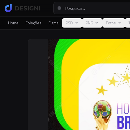
Home
Coleções
Figma
PSD
PNG
Fotos