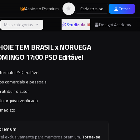
Assine o Premium
Cadastre-se
Entrar
Alternar tema
Mais categorias
Studio de IA
Designi Academy
 HOJE TEM BRASIL x NORUEGA
OMINGO 17:00 PSD Editável
 formato PSD editável
tos comerciais e pessoais
 atribuir o autor
o arquivo verificada
imediato
 premium
vel exclusivamente para membros premium.
Torne-se