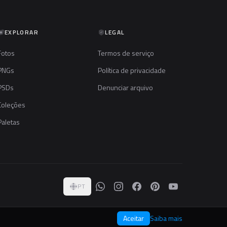
EXPLORAR
LEGAL
Fotos
Termos de serviço
PNGs
Política de privacidade
PSDs
Denunciar arquivo
Coleções
Paletas
PT
Aceitar
Saiba mais