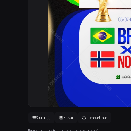
Curtir (
0
)
Salvar
Compartilhar
Paleta de cores (clique para buscar similares):