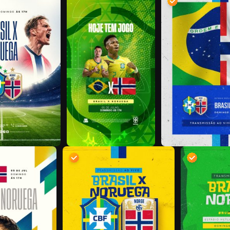
D
D
D
D