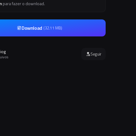
m
para fazer o download.
Download
(
32.11 MB
)
iog
Seguir
quivos