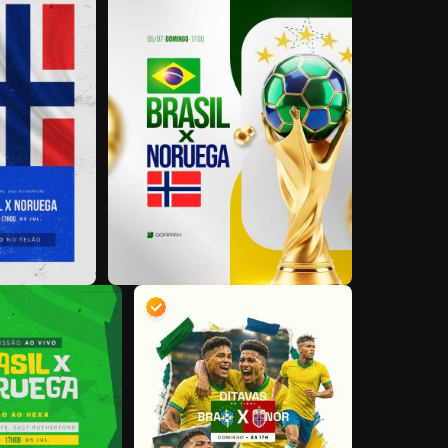
D
P
D
D