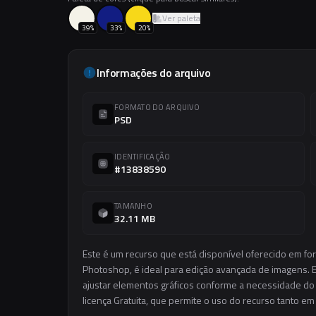
Ver paleta
39
%
33
%
20
%
Informações do arquivo
FORMATO DO ARQUIVO
PSD
IDENTIFICAÇÃO
#13838590
TAMANHO
32.11 MB
Este é um recurso que está disponível oferecido em fo
Photoshop, é ideal para edição avançada de imagens. El
ajustar elementos gráficos conforme a necessidade do s
licença Gratuita, que permite o uso do recurso tanto e