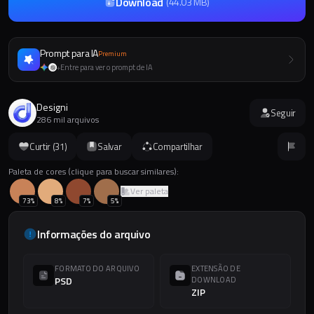
Download
(
44.03 MB
)
Prompt para IA
Premium
Entre para ver o prompt de IA
+
Designi
Seguir
286 mil arquivos
Curtir (
31
)
Salvar
Compartilhar
Paleta de cores (clique para buscar similares):
Ver paleta
73
%
8
%
7
%
5
%
Informações do arquivo
FORMATO DO ARQUIVO
EXTENSÃO DE
PSD
DOWNLOAD
ZIP