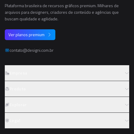
Plataforma brasileira de recursos gráficos premium. Milhares de
arquivos para designers, criadores de conteúdo e agências que
buscam qualidade e agilidade.
Ver planos premium
contato@designi.com.br
Empresa
Sobre o Designi
Produto
Contato
Preços
Explorar
Trabalhe conosco
Tipos de licença
Colaboradores
Fotos
Legal
Reembolso
Programa de afiliados
PNGs
Academy
Termos de serviço