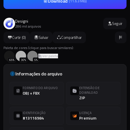
Download
(
11.63 MB
)
Designi
Seguir
286 mil arquivos
Curtir (
0
)
Salvar
Compartilhar
Paleta de cores (clique para buscar similares):
Ver paleta
65
%
30
%
5
%
Informações do arquivo
FORMATO DO ARQUIVO
EXTENSÃO DE
OBJ + FBX
DOWNLOAD
ZIP
IDENTIFICAÇÃO
LICENÇA
#13116984
Premium