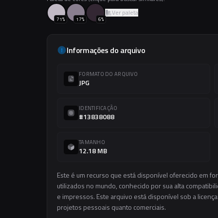
Ver paleta
71
%
17
%
6
%
Informações do arquivo
FORMATO DO ARQUIVO
JPG
IDENTIFICAÇÃO
#13838088
TAMANHO
12.18 MB
Este é um recurso que está disponível oferecido em f
utilizados no mundo, conhecido por sua alta compatibilid
e impressos. Este arquivo está disponível sob a licença
projetos pessoais quanto comerciais.