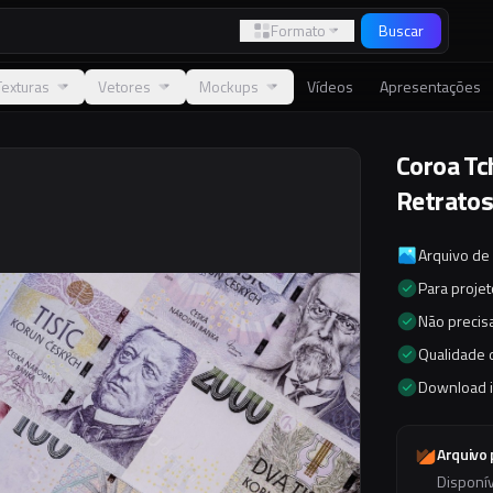
Formato
Buscar
Texturas
Vetores
Mockups
Vídeos
Apresentações
Coroa Tc
Retrato
Arquivo de
Para proje
Não precisa
Qualidade d
Download 
Arquivo
Disponí