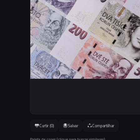
Curtir (
0
)
Salvar
Compartilhar
Paleta de cores (clique para buscar similares):