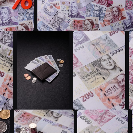
T
T
T
T
T
T