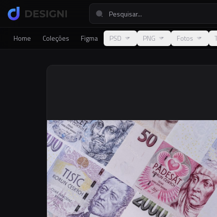
Home
Coleções
Figma
PSD
PNG
Fotos