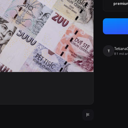
premiu
Tetiana
T
81 mil a