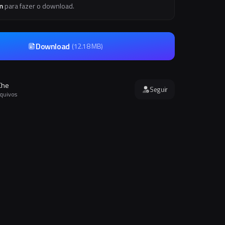
m
para fazer o download.
Download
(
12.18 MB
)
Che
Seguir
rquivos