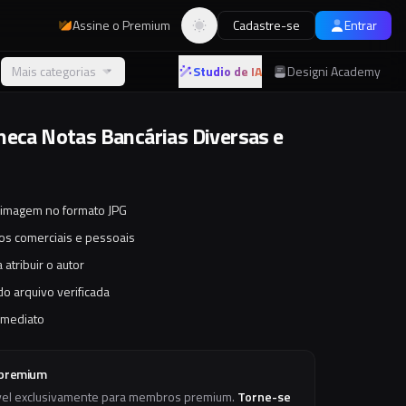
Assine o Premium
Cadastre-se
Entrar
Alternar tema
Mais categorias
Studio de IA
Designi Academy
heca Notas Bancárias Diversas e
s
 imagem no formato JPG
tos comerciais e pessoais
 atribuir o autor
o arquivo verificada
imediato
 premium
vel exclusivamente para membros premium.
Torne-se