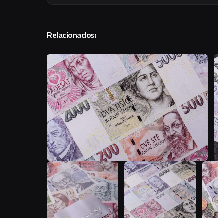
Relacionados:
T
T
T