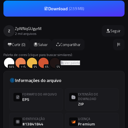
Download
(
2.59 MB
)
ZpN!NqGUgyrM
Z
Seguir
2 mil arquivos
Curtir (
0
)
Salvar
Compartilhar
Paleta de cores (clique para buscar similares):
Ver paleta
66
%
11
%
9
%
6
%
5
%
Informações do arquivo
FORMATO DO ARQUIVO
EXTENSÃO DE
EPS
DOWNLOAD
ZIP
IDENTIFICAÇÃO
LICENÇA
#13841844
Premium