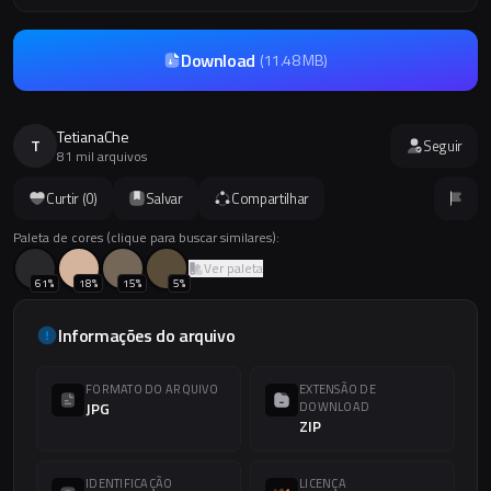
Download
(
11.48 MB
)
TetianaChe
T
Seguir
81 mil arquivos
Curtir (
0
)
Salvar
Compartilhar
Paleta de cores (clique para buscar similares):
Ver paleta
61
%
18
%
15
%
5
%
Informações do arquivo
FORMATO DO ARQUIVO
EXTENSÃO DE
JPG
DOWNLOAD
ZIP
IDENTIFICAÇÃO
LICENÇA