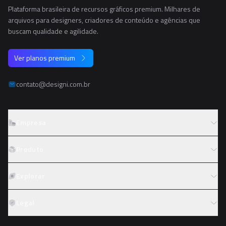
Plataforma brasileira de recursos gráficos premium. Milhares de
arquivos para designers, criadores de conteúdo e agências que
buscam qualidade e agilidade.
Ver planos premium
contato@designi.com.br
Empresa
Sobre o Designi
Produto
Contato
Preços
Explorar
Trabalhe conosco
Tipos de licença
Colaboradores
Fotos
Legal
Reembolso
Programa de afiliados
PNGs
Academy
Termos de serviço