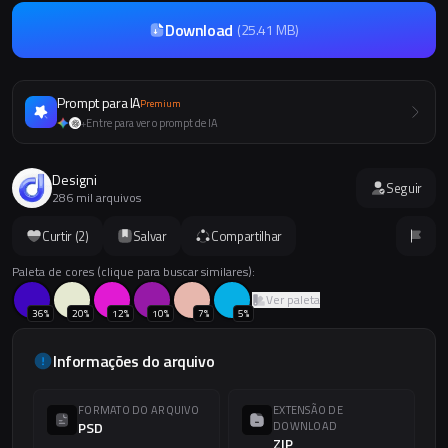
Download
(
25.41 MB
)
Prompt para IA
Premium
Entre para ver o prompt de IA
+
Designi
Seguir
286 mil arquivos
Curtir (
2
)
Salvar
Compartilhar
Paleta de cores (clique para buscar similares):
Ver paleta
36
%
20
%
12
%
10
%
7
%
5
%
Informações do arquivo
FORMATO DO ARQUIVO
EXTENSÃO DE
PSD
DOWNLOAD
ZIP