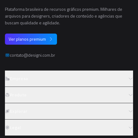
Plataforma brasileira de recursos gráficos premium. Milhares de
arquivos para designers, criadores de conteúdo e agências que
buscam qualidade e agilidade.
Ver planos premium
contato@designi.com.br
Empresa
Sobre o Designi
Produto
Contato
Preços
Explorar
Trabalhe conosco
Tipos de licença
Colaboradores
Fotos
Legal
Reembolso
Programa de afiliados
PNGs