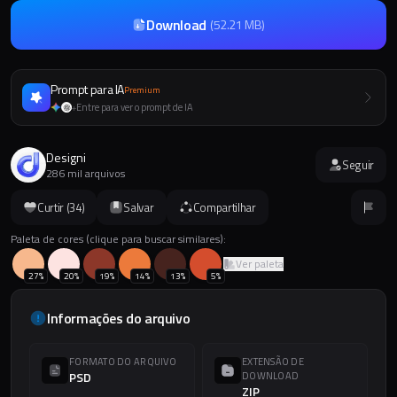
Download
(
52.21 MB
)
Prompt para IA
Premium
Entre para ver o prompt de IA
+
Designi
Seguir
286 mil arquivos
Curtir (
34
)
Salvar
Compartilhar
Paleta de cores (clique para buscar similares):
Ver paleta
27
%
20
%
19
%
14
%
13
%
5
%
Informações do arquivo
FORMATO DO ARQUIVO
EXTENSÃO DE
PSD
DOWNLOAD
ZIP