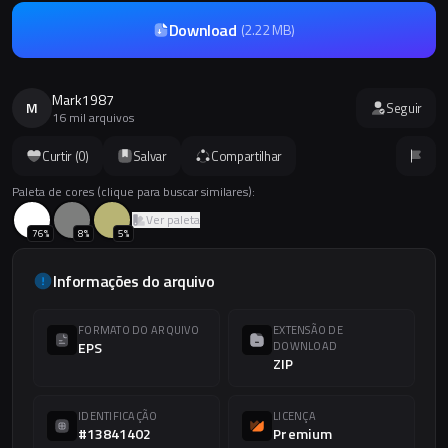
Download
(
2.22 MB
)
Mark1987
M
Seguir
16 mil arquivos
Curtir (
0
)
Salvar
Compartilhar
Paleta de cores (clique para buscar similares):
Ver paleta
76
%
8
%
5
%
Informações do arquivo
FORMATO DO ARQUIVO
EXTENSÃO DE
EPS
DOWNLOAD
ZIP
IDENTIFICAÇÃO
LICENÇA
#13841402
Premium