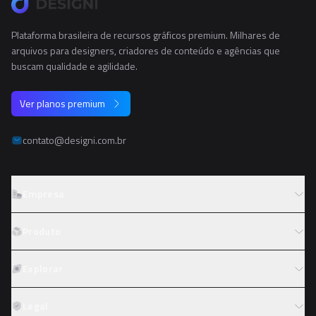
Plataforma brasileira de recursos gráficos premium. Milhares de
arquivos para designers, criadores de conteúdo e agências que
buscam qualidade e agilidade.
Ver planos premium
contato@designi.com.br
Empresa
Sobre o Designi
Produto
Contato
Preços
Explorar
Trabalhe conosco
Tipos de licença
Colaboradores
Fotos
Legal
Reembolso