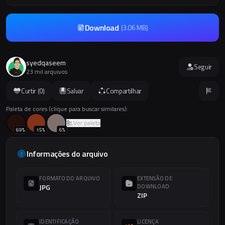
Download
(
3.06 MB
)
syedqaseem
Seguir
23 mil arquivos
Curtir (
0
)
Salvar
Compartilhar
Paleta de cores (clique para buscar similares):
Ver paleta
69
%
15
%
6
%
Informações do arquivo
FORMATO DO ARQUIVO
EXTENSÃO DE
JPG
DOWNLOAD
ZIP
IDENTIFICAÇÃO
LICENÇA