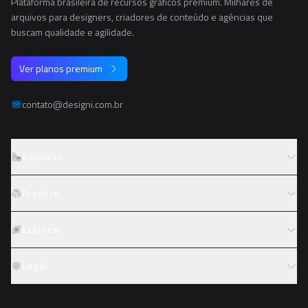
Plataforma brasileira de recursos gráficos premium. Milhares de
arquivos para designers, criadores de conteúdo e agências que
buscam qualidade e agilidade.
Ver planos premium
contato@designi.com.br
Empresa
Sobre o Designi
Produto
Contato
Preços
Explorar
Trabalhe conosco
Tipos de licença
Colaboradores
Fotos
Legal
Reembolso
Programa de afiliados
PNGs
Academy
Termos de serviço
PSDs