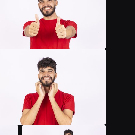
B
B
B