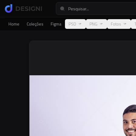
Home
Coleções
Figma
PSD
PNG
Fotos