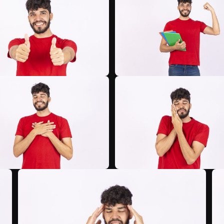
B
B
B