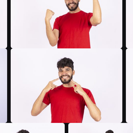
B
B
B