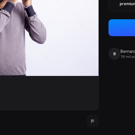
premiu
Bernard
B
78 mil a