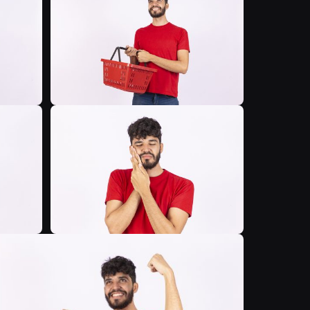
B
B
B