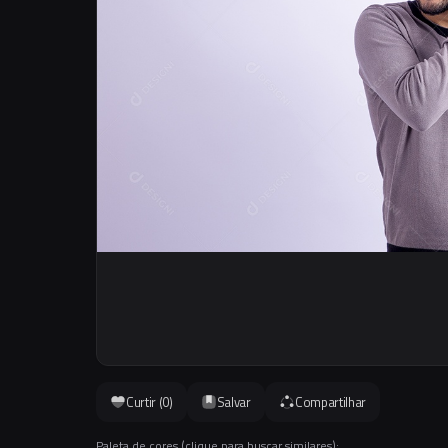
Curtir (
0
)
Salvar
Compartilhar
Paleta de cores (clique para buscar similares):