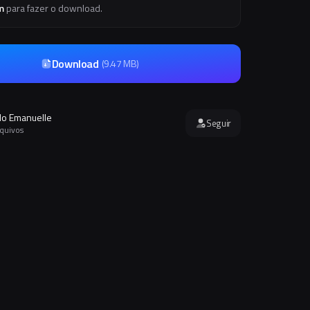
m
para fazer o download.
Download
(
9.47 MB
)
o Emanuelle
Seguir
rquivos