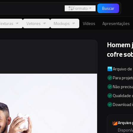
Formato
Buscar
Texturas
Vetores
Mockups
Vídeos
Apresentações
Homem j
cofre so
Arquivo de
Para proje
Não precisa
Qualidade d
Download 
Arquivo
Disponí