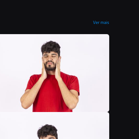
Ver mais
B
B