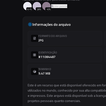
Ver paleta
61
%
28
%
10
%
Informações do arquivo
FORMATO DO ARQUIVO
JPG
IDENTIFICAÇÃO
#11084487
TAMANHO
9.47 MB
Este é um recurso que está disponível oferecido em f
utilizados no mundo, conhecido por sua alta compatibilid
e impressos. Este arquivo está disponível sob a licença
projetos pessoais quanto comerciais.