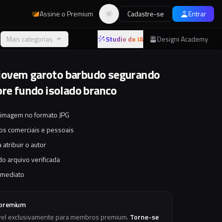
Assine o Premium
Cadastre-se
Entrar
Alternar tema
Mais categorias
Studio de IA
Designi Academy
ovem garoto barbudo segurando
bre fundo isolado branco
 imagem no formato JPG
tos comerciais e pessoais
 atribuir o autor
o arquivo verificada
imediato
 premium
vel exclusivamente para membros premium.
Torne-se