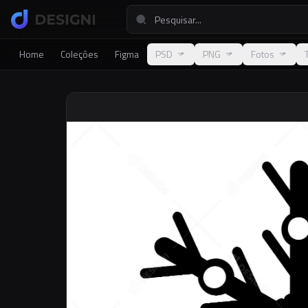
Home
Coleções
Figma
PSD
PNG
Fotos