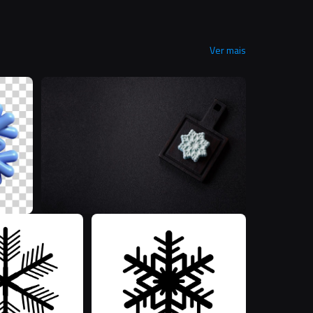
Ver mais
M
T
M
M