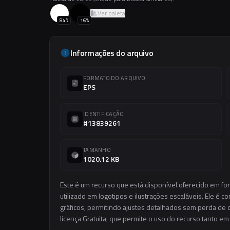
Ver paleta
84
%
16
%
Informações do arquivo
FORMATO DO ARQUIVO
EPS
IDENTIFICAÇÃO
#13839261
TAMANHO
1020.12 KB
Este é um recurso que está disponível oferecido em fo
utilizado em logotipos e ilustrações escaláveis. Ele é c
gráficos, permitindo ajustes detalhados sem perda de q
licença Gratuita, que permite o uso do recurso tanto e