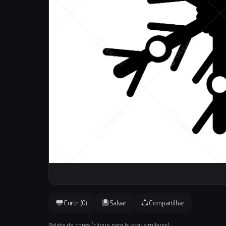
Curtir (
0
)
Salvar
Compartilhar
Paleta de cores (clique para buscar similares):