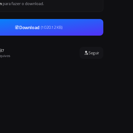
m
para fazer o download.
Download
(
1020.12 KB
)
87
Seguir
rquivos