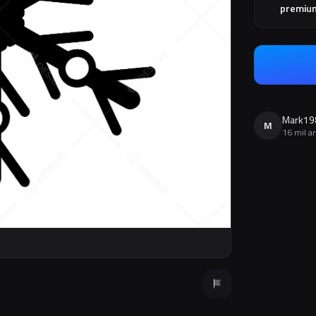
premiu
Mark19
M
16 mil a