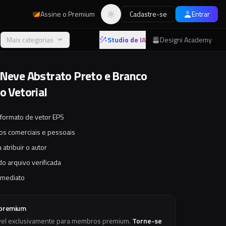
Assine o Premium
Cadastre-se
Entrar
Alternar tema
Mais categorias
Studio de IA
Designi Academy
 Neve Abstrato Preto e Branco
o Vetorial
 formato de vetor EPS
tos comerciais e pessoais
 atribuir o autor
o arquivo verificada
imediato
 premium
vel exclusivamente para membros premium.
Torne-se