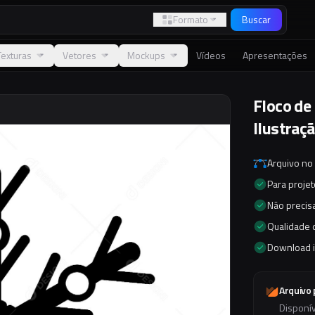
Formato
Buscar
Texturas
Vetores
Mockups
Vídeos
Apresentações
Floco de
Ilustraçã
Arquivo no
Para proje
Não precisa
Qualidade d
Download 
Arquivo
Disponí