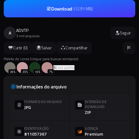
Download
(
12.91 MB
)
ADVTP
A
Seguir
3 mil arquivos
Curtir (
0
)
Salvar
Compartilhar
Paleta de cores (clique para buscar similares):
Ver paleta
36
%
35
%
16
%
7
%
Informações do arquivo
FORMATO DO ARQUIVO
EXTENSÃO DE
JPG
DOWNLOAD
ZIP
IDENTIFICAÇÃO
LICENÇA
#11057367
Premium