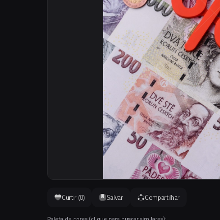
Curtir (
0
)
Salvar
Compartilhar
Paleta de cores (clique para buscar similares):