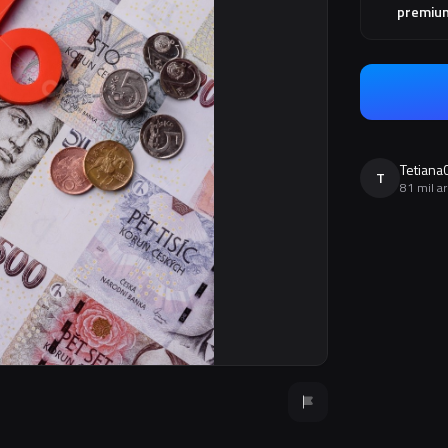
premiu
Tetiana
T
81 mil a