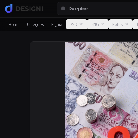
Home
Coleções
Figma
PSD
PNG
Fotos