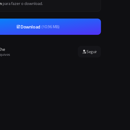
m
para fazer o download.
Download
(
10.96 MB
)
Che
Seguir
rquivos