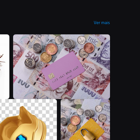
Ver mais
D
T
A
T