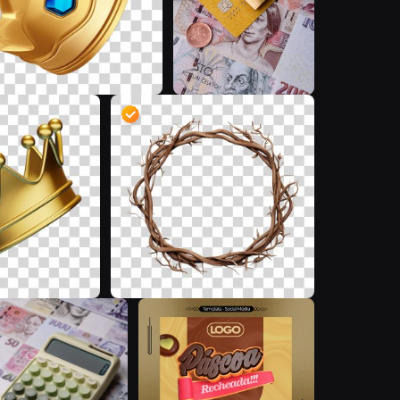
D
D
T
A