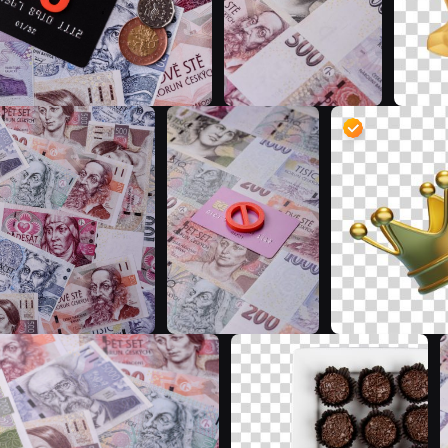
T
T
T
G