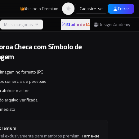
Assine o Premium
Cadastre-se
Entrar
Alternar tema
Mais categorias
Studio de IA
Designi Academy
roa Checa com Símbolo de
agem
 imagem no formato JPG
tos comerciais e pessoais
 atribuir o autor
o arquivo verificada
imediato
 premium
vel exclusivamente para membros premium.
Torne-se