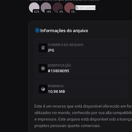
Ver paleta
62
%
19
%
5
%
5
%
Informações do arquivo
FORMATO DO ARQUIVO
JPG
IDENTIFICAÇÃO
#13838095
TAMANHO
10.96 MB
Este é um recurso que está disponível oferecido em f
utilizados no mundo, conhecido por sua alta compatibilid
e impressos. Este arquivo está disponível sob a licença
projetos pessoais quanto comerciais.