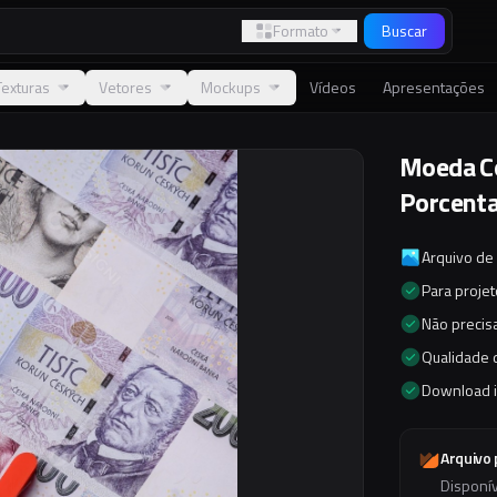
Formato
Buscar
Texturas
Vetores
Mockups
Vídeos
Apresentações
Moeda Co
Porcent
Arquivo de
Para proje
Não precisa
Qualidade d
Download 
Arquivo
Disponí