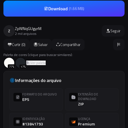
Download
(
1.66 MB
)
ZpN!NqGUgyrM
Z
Seguir
2 mil arquivos
Curtir (
0
)
Salvar
Compartilhar
Paleta de cores (clique para buscar similares):
Ver paleta
77
%
17
%
Informações do arquivo
FORMATO DO ARQUIVO
EXTENSÃO DE
EPS
DOWNLOAD
ZIP
IDENTIFICAÇÃO
LICENÇA
#13841793
Premium