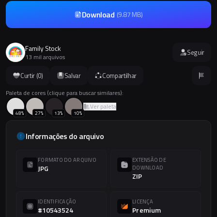
Download
(
9.87 MB
)
Family Stock
Seguir
13 mil arquivos
Curtir (
0
)
Salvar
Compartilhar
Paleta de cores (clique para buscar similares):
Ver paleta
48
%
27
%
13
%
10
%
Informações do arquivo
FORMATO DO ARQUIVO
EXTENSÃO DE
JPG
DOWNLOAD
ZIP
IDENTIFICAÇÃO
LICENÇA
#10543524
Premium