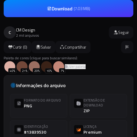
Download
(
7.03 MB
)
CM Design
C
Seguir
2 mil arquivos
Curtir (
0
)
Salvar
Compartilhar
Paleta de cores (clique para buscar similares):
Ver paleta
40
%
21
%
20
%
10
%
7
%
Informações do arquivo
FORMATO DO ARQUIVO
EXTENSÃO DE
PNG
DOWNLOAD
ZIP
IDENTIFICAÇÃO
LICENÇA
#13839530
Premium