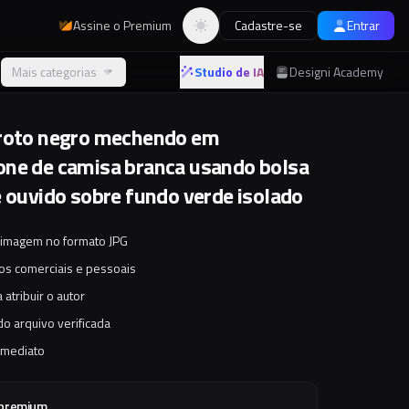
Assine o Premium
Cadastre-se
Entrar
Alternar tema
Mais categorias
Studio de IA
Designi Academy
roto negro mechendo em
ne de camisa branca usando bolsa
e ouvido sobre fundo verde isolado
 imagem no formato JPG
tos comerciais e pessoais
 atribuir o autor
o arquivo verificada
imediato
 premium