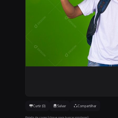
Curtir (
0
)
Salvar
Compartilhar
Paleta de cores (clique para buscar similares):