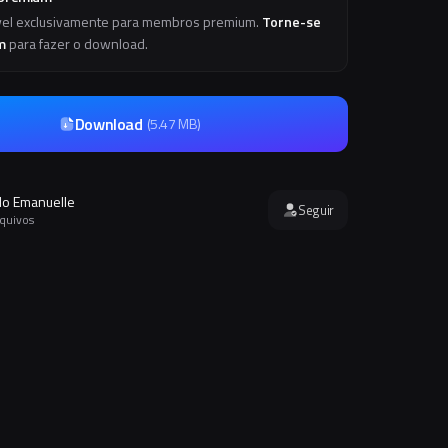
vel exclusivamente para membros premium.
Torne-se
m
para fazer o download.
Download
(
5.47 MB
)
o Emanuelle
Seguir
rquivos