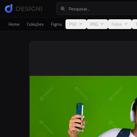
Home
Coleções
Figma
PSD
PNG
Fotos