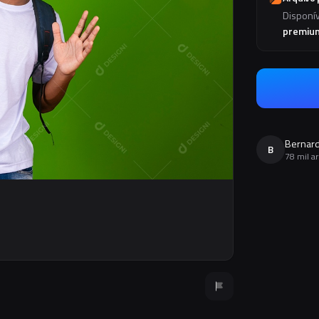
Disponí
premiu
Bernard
B
78 mil a