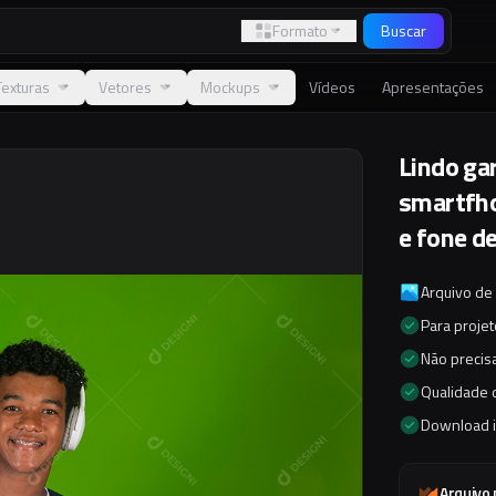
Formato
Buscar
Texturas
Vetores
Mockups
Vídeos
Apresentações
Lindo ga
smartfho
e fone d
Arquivo de
Para proje
Não precisa
Qualidade d
Download 
Arquivo