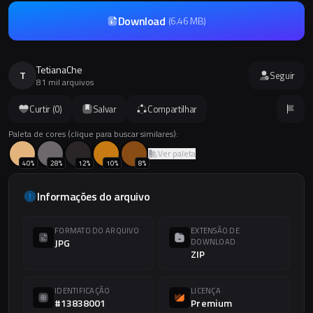
Download
(
6.46 MB
)
TetianaChe
T
Seguir
81 mil arquivos
Curtir (
0
)
Salvar
Compartilhar
Paleta de cores (clique para buscar similares):
Ver paleta
40
%
28
%
12
%
10
%
8
%
Informações do arquivo
FORMATO DO ARQUIVO
EXTENSÃO DE
JPG
DOWNLOAD
ZIP
IDENTIFICAÇÃO
LICENÇA
#13838001
Premium