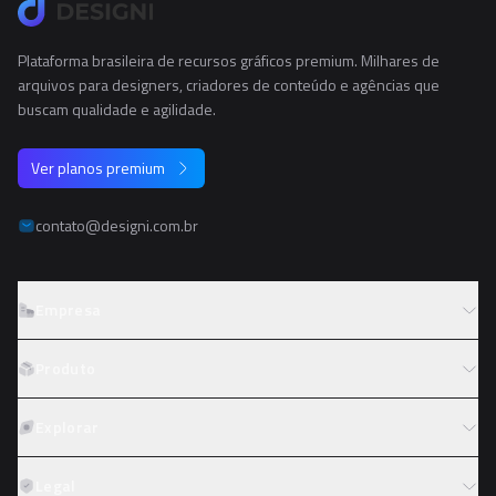
Plataforma brasileira de recursos gráficos premium. Milhares de
arquivos para designers, criadores de conteúdo e agências que
buscam qualidade e agilidade.
Ver planos premium
contato@designi.com.br
Empresa
Sobre o Designi
Produto
Contato
Preços
Explorar
Trabalhe conosco
Tipos de licença
Colaboradores
Fotos
Legal
Reembolso