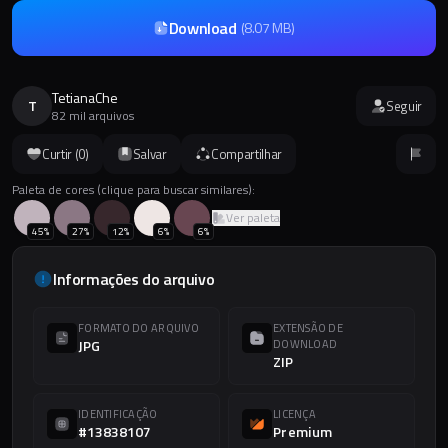
Download
(
8.07 MB
)
TetianaChe
T
Seguir
82 mil arquivos
Curtir (
0
)
Salvar
Compartilhar
Paleta de cores (clique para buscar similares):
Ver paleta
45
%
27
%
12
%
6
%
6
%
Informações do arquivo
FORMATO DO ARQUIVO
EXTENSÃO DE
JPG
DOWNLOAD
ZIP
IDENTIFICAÇÃO
LICENÇA
#13838107
Premium