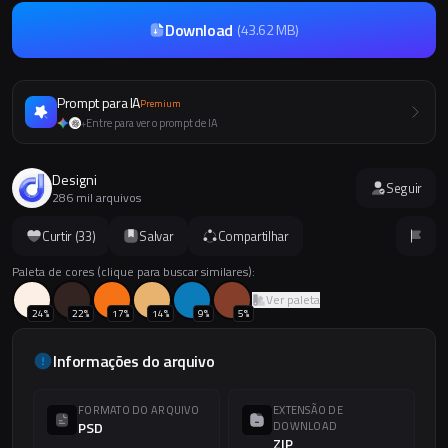
Download
(
43.62 MB
)
Prompt para IA
Premium
Entre para ver o prompt de IA
+
Designi
Seguir
286 mil arquivos
Curtir (
33
)
Salvar
Compartilhar
Paleta de cores (clique para buscar similares):
Ver paleta
24
%
22
%
17
%
14
%
9
%
5
%
Informações do arquivo
FORMATO DO ARQUIVO
EXTENSÃO DE
PSD
DOWNLOAD
ZIP