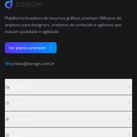
Plataforma brasileira de recursos gráficos premium. Milhares de
arquivos para designers, criadores de conteúdo e agências que
buscam qualidade e agilidade.
Ver planos premium
contato@designi.com.br
Empresa
Sobre o Designi
Produto
Contato
Preços
Explorar
Trabalhe conosco
Tipos de licença
Colaboradores
Fotos
Legal
Reembolso