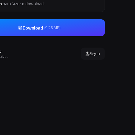
m
para fazer o download.
Download
(
9.26 MB
)
o
Seguir
quivos