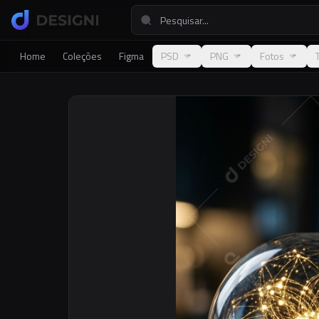
Home
Coleções
Figma
PSD
PNG
Fotos