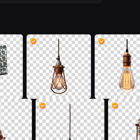
W
D
D
D
D