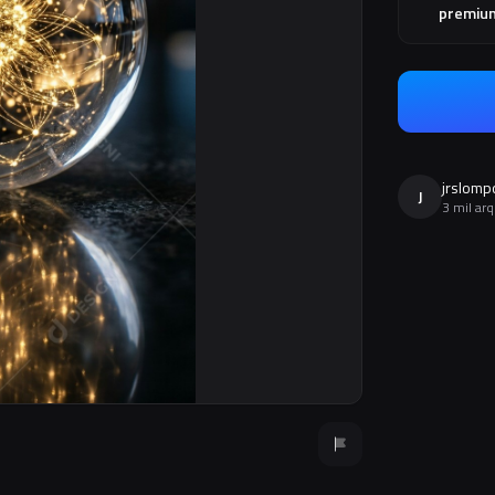
premiu
jrslomp
J
3 mil ar