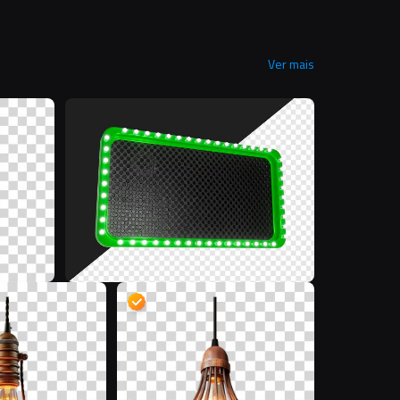
Ver mais
7
D
D