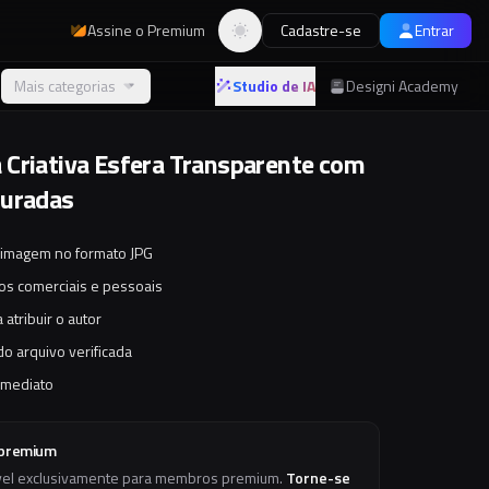
Assine o Premium
Cadastre-se
Entrar
Alternar tema
Mais categorias
Studio de IA
Designi Academy
Criativa Esfera Transparente com
ouradas
 imagem no formato JPG
tos comerciais e pessoais
 atribuir o autor
o arquivo verificada
imediato
 premium
vel exclusivamente para membros premium.
Torne-se