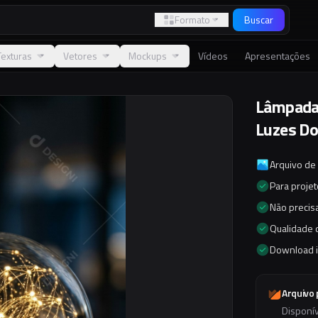
Formato
Buscar
Texturas
Vetores
Mockups
Vídeos
Apresentações
Lâmpada 
Luzes D
Arquivo de
Para proje
Não precisa
Qualidade d
Download 
Arquivo
Disponí