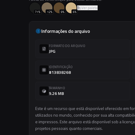
Ver paleta
71
%
12
%
9
%
6
%
Informações do arquivo
FORMATO DO ARQUIVO
JPG
IDENTIFICAÇÃO
#13838268
TAMANHO
9.26 MB
Este é um recurso que está disponível oferecido em f
utilizados no mundo, conhecido por sua alta compatibilid
e impressos. Este arquivo está disponível sob a licença
projetos pessoais quanto comerciais.