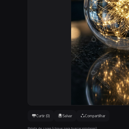
Curtir (
0
)
Salvar
Compartilhar
Paleta de cores (clique para buscar similares):