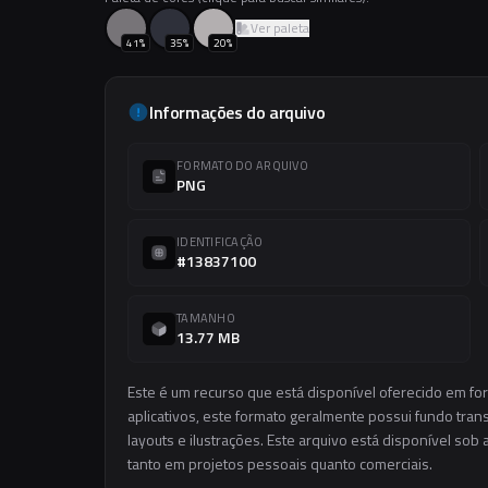
Ver paleta
41
%
35
%
20
%
Informações do arquivo
FORMATO DO ARQUIVO
PNG
IDENTIFICAÇÃO
#13837100
TAMANHO
13.77 MB
Este é um recurso que está disponível oferecido em f
aplicativos, este formato geralmente possui fundo trans
layouts e ilustrações. Este arquivo está disponível sob 
tanto em projetos pessoais quanto comerciais.