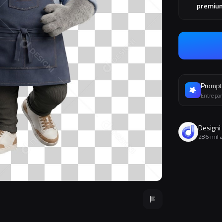
premiu
Prompt 
Entre par
Designi
286 mil 