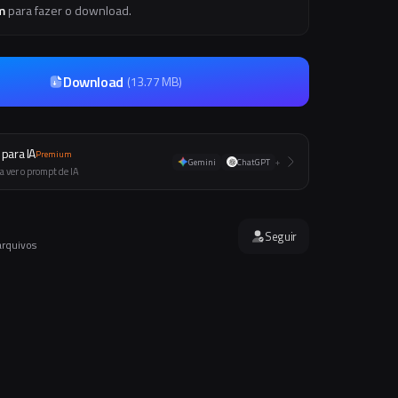
m
para fazer o download.
Download
(
13.77 MB
)
para IA
Premium
Gemini
ChatGPT
+
a ver o prompt de IA
Seguir
arquivos