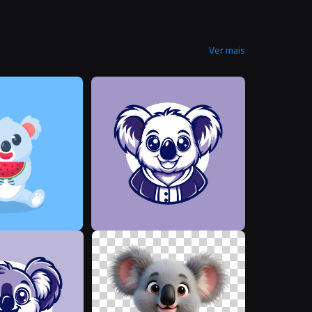
Ver mais
R
Y
Y
M