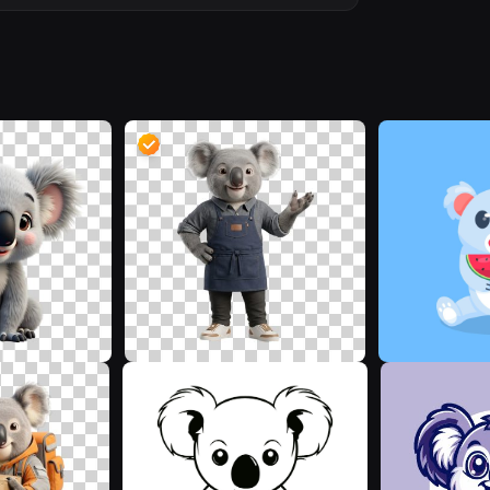
M
D
D
J