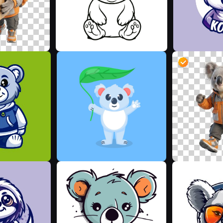
Y
R
Y
V