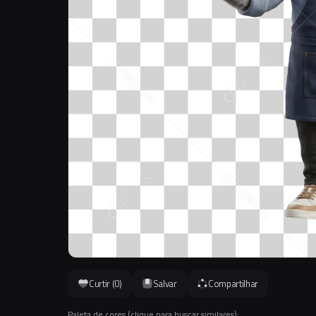
Curtir (
0
)
Salvar
Compartilhar
Paleta de cores (clique para buscar similares):