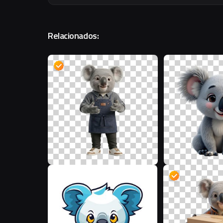
Relacionados:
D
K