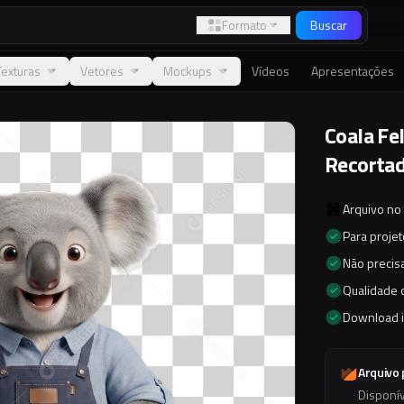
Formato
Buscar
Texturas
Vetores
Mockups
Vídeos
Apresentações
Coala Fe
Recorta
Arquivo no
Para proje
Não precisa
Qualidade d
Download 
Arquivo
Disponí