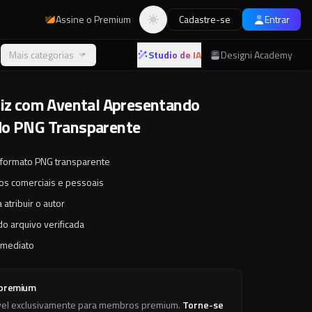
Assine o Premium
Cadastre-se
Entrar
Alternar tema
Mais categorias
Studio de IA
Designi Academy
liz com Avental Apresentando
do PNG Transparente
 formato PNG transparente
tos comerciais e pessoais
 atribuir o autor
o arquivo verificada
imediato
 premium
vel exclusivamente para membros premium.
Torne-se