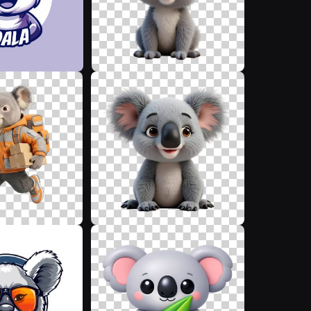
D
M
K
P