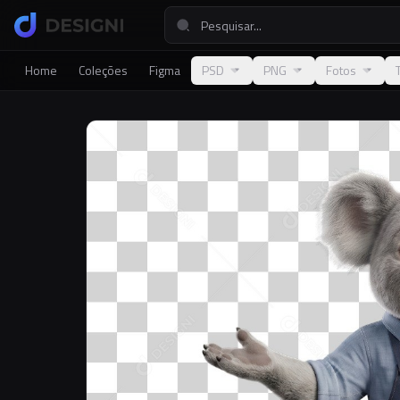
Home
Coleções
Figma
PSD
PNG
Fotos