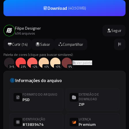
Download
(
40.50 MB
)
Filipe Designer
Seguir
496 arquivos
Curtir (
14
)
Salvar
Compartilhar
Paleta de cores (clique para buscar similares):
Ver paleta
31
%
23
%
12
%
10
%
10
%
9
%
Informações do arquivo
FORMATO DO ARQUIVO
EXTENSÃO DE
PSD
DOWNLOAD
ZIP
IDENTIFICAÇÃO
LICENÇA
#13839474
Premium