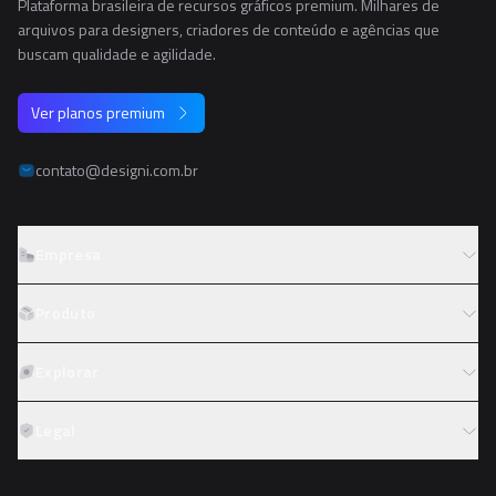
Plataforma brasileira de recursos gráficos premium. Milhares de
arquivos para designers, criadores de conteúdo e agências que
buscam qualidade e agilidade.
Ver planos premium
contato@designi.com.br
Empresa
Sobre o Designi
Produto
Contato
Preços
Explorar
Trabalhe conosco
Tipos de licença
Colaboradores
Fotos
Legal
Reembolso
Programa de afiliados
PNGs
Academy
Termos de serviço
PSDs