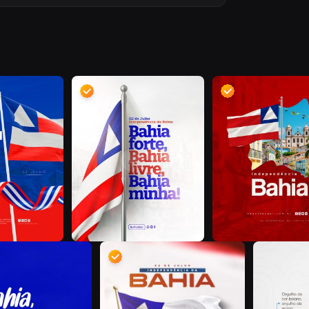
@
S
S
S