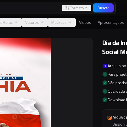
Formato
Buscar
Texturas
Vetores
Mockups
Vídeos
Apresentações
Dia da I
Social M
Arquivo no
Para proje
Não precisa
Qualidade d
Download 
Arquivo
Disponí