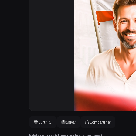
Curtir (
5
)
Salvar
Compartilhar
Paleta de cores (clique para buscar similares):