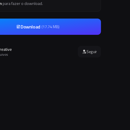
m
para fazer o download.
Download
(
17.74 MB
)
reative
Seguir
quivos