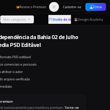
Assine o Premium
Cadastre-se
Entrar
Alternar tema
Mais categorias
Studio de IA
Designi Academy
ndependência da Bahia 02 de Julho
edia PSD Editável
 formato PSD editável
tos comerciais e pessoais
 atribuir o autor
o arquivo verificada
imediato
 premium
vel exclusivamente para membros premium.
Torne-se