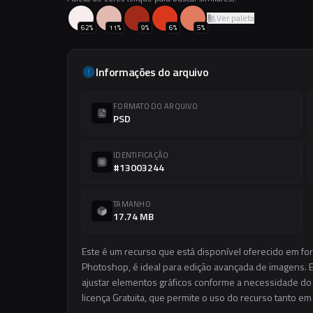
Ver paleta
62
%
11
%
9
%
6
%
5
%
Informações do arquivo
FORMATO DO ARQUIVO
PSD
IDENTIFICAÇÃO
#13003244
TAMANHO
17.74 MB
Este é um recurso que está disponível oferecido em fo
Photoshop, é ideal para edição avançada de imagens. El
ajustar elementos gráficos conforme a necessidade do s
licença Gratuita, que permite o uso do recurso tanto e