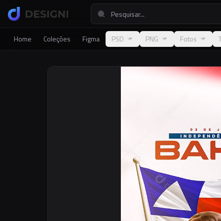
Home
Coleções
Figma
PSD
PNG
Fotos