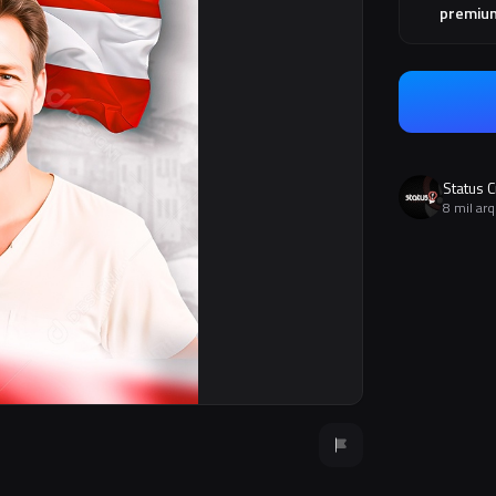
premiu
Status C
8 mil ar