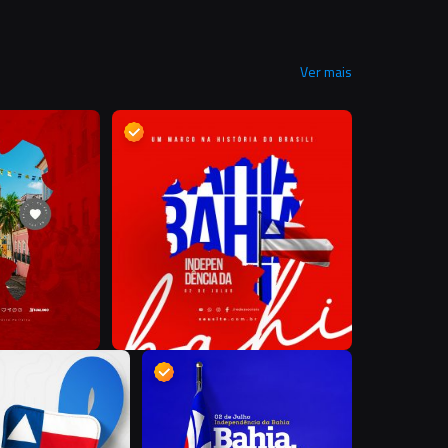
Ver mais
D
D
P
S