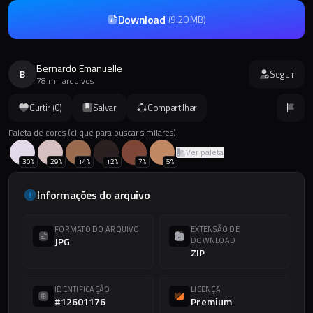
Download
(
9.20 MB
)
Bernardo Emanuelle
B
Seguir
78 mil arquivos
Curtir (
0
)
Salvar
Compartilhar
Paleta de cores (clique para buscar similares):
Ver paleta
30
%
29
%
14
%
12
%
7
%
5
%
Informações do arquivo
FORMATO DO ARQUIVO
EXTENSÃO DE
JPG
DOWNLOAD
ZIP
IDENTIFICAÇÃO
LICENÇA
#12601176
Premium