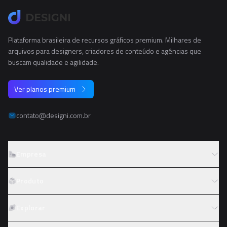
Plataforma brasileira de recursos gráficos premium. Milhares de
arquivos para designers, criadores de conteúdo e agências que
buscam qualidade e agilidade.
Ver planos premium
contato@designi.com.br
Empresa
Sobre o Designi
Produto
Contato
Preços
Explorar
Trabalhe conosco
Tipos de licença
Colaboradores