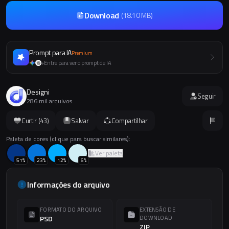
Download
(
18.10 MB
)
Prompt para IA
Premium
Entre para ver o prompt de IA
+
Designi
Seguir
286 mil arquivos
Curtir (
43
)
Salvar
Compartilhar
Paleta de cores (clique para buscar similares):
Ver paleta
51
%
23
%
12
%
6
%
Informações do arquivo
FORMATO DO ARQUIVO
EXTENSÃO DE
PSD
DOWNLOAD
ZIP