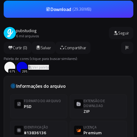
Download
(
29.38 MB
)
pubstudiog
Seguir
6 mil arquivos
Curtir (
0
)
Salvar
Compartilhar
Paleta de cores (clique para buscar similares):
Ver paleta
67
%
29
%
Informações do arquivo
FORMATO DO ARQUIVO
EXTENSÃO DE
PSD
DOWNLOAD
ZIP
IDENTIFICAÇÃO
LICENÇA
#13836136
Premium