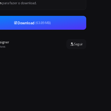
m
para fazer o download.
Download
(
63.89 MB
)
signer
Seguir
ivos