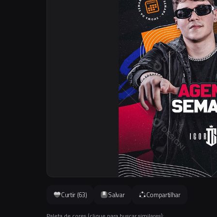
Curtir (
63
)
Salvar
Compartilhar
Paleta de cores (clique para buscar similares):