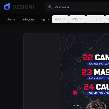
Home
Coleções
Figma
PSD
PNG
Fotos