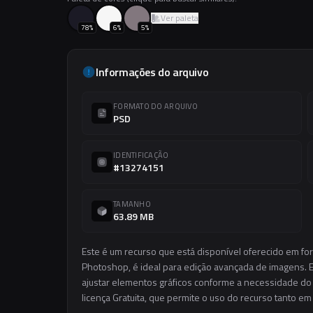
Ver paleta
78
%
6
%
5
%
Informações do arquivo
FORMATO DO ARQUIVO
PSD
IDENTIFICAÇÃO
#13274151
TAMANHO
63.89 MB
Este é um recurso que está disponível oferecido em fo
Photoshop, é ideal para edição avançada de imagens. El
ajustar elementos gráficos conforme a necessidade do s
licença Gratuita, que permite o uso do recurso tanto e