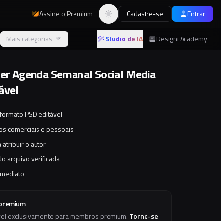
Assine o Premium
Cadastre-se
Entrar
Alternar tema
Mais categorias
Studio de IA
Designi Academy
yer Agenda Semanal Social Media
ável
 formato PSD editável
tos comerciais e pessoais
 atribuir o autor
o arquivo verificada
imediato
 premium
vel exclusivamente para membros premium.
Torne-se