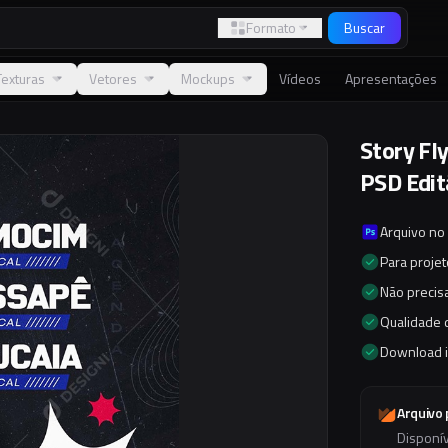
Formato
Buscar
Texturas
Vetores
Mockups
Vídeos
Apresentações
Story Fl
PSD Edit
Arquivo no
Para proje
Não precisa
Qualidade d
Download 
Arquivo
Disponí