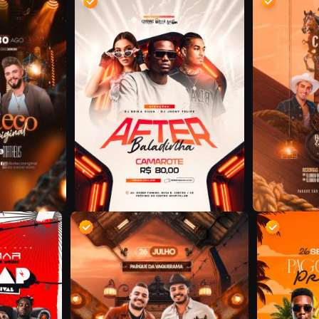
D
D
D
D