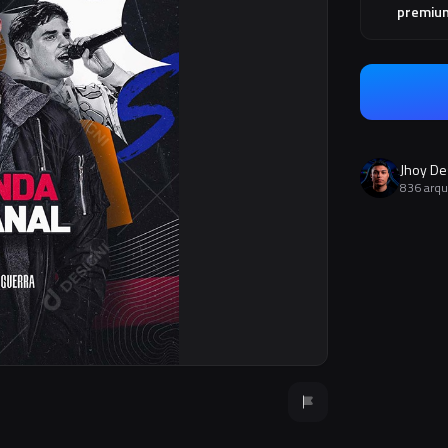
premiu
Jhoy De
836 arqu