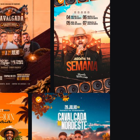
D
D
D
D