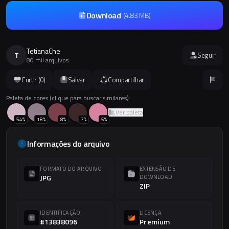
Download
(
4.83 MB
)
TetianaChe
T
Seguir
80 mil arquivos
Curtir (
0
)
Salvar
Compartilhar
Paleta de cores (clique para buscar similares):
Ver paleta
54
%
18
%
8
%
7
%
5
%
Informações do arquivo
FORMATO DO ARQUIVO
EXTENSÃO DE
JPG
DOWNLOAD
ZIP
IDENTIFICAÇÃO
LICENÇA
#13838096
Premium