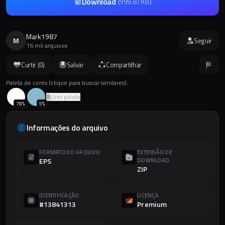
Download
(
999.87 KB
)
Mark1987
M
Seguir
16 mil arquivos
Curtir (
0
)
Salvar
Compartilhar
Paleta de cores (clique para buscar similares):
Ver paleta
78
%
5
%
Informações do arquivo
FORMATO DO ARQUIVO
EXTENSÃO DE
EPS
DOWNLOAD
ZIP
IDENTIFICAÇÃO
LICENÇA
#13841313
Premium