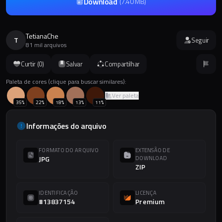
Download
(
7.40 MB
)
TetianaChe
T
Seguir
81 mil arquivos
Curtir (
0
)
Salvar
Compartilhar
Paleta de cores (clique para buscar similares):
Ver paleta
35
%
22
%
18
%
13
%
11
%
Informações do arquivo
FORMATO DO ARQUIVO
EXTENSÃO DE
JPG
DOWNLOAD
ZIP
IDENTIFICAÇÃO
LICENÇA
#13837154
Premium