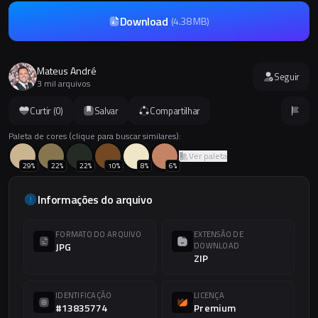
Download
(
4.38 MB
)
Mateus André
Seguir
3 mil arquivos
Curtir (
0
)
Salvar
Compartilhar
Paleta de cores (clique para buscar similares):
Ver paleta
29
%
22
%
22
%
10
%
8
%
6
%
Informações do arquivo
FORMATO DO ARQUIVO
EXTENSÃO DE
JPG
DOWNLOAD
ZIP
IDENTIFICAÇÃO
LICENÇA
#13835774
Premium