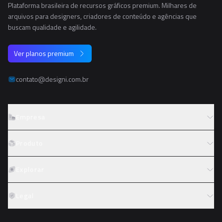
Plataforma brasileira de recursos gráficos premium. Milhares de
arquivos para designers, criadores de conteúdo e agências que
buscam qualidade e agilidade.
Ver planos premium
contato@designi.com.br
Empresa
Sobre o Designi
Produto
Contato
Preços
Explorar
Trabalhe conosco
Tipos de licença
Colaboradores
Fotos
Legal
Reembolso
Programa de afiliados
PNGs
Academy
Termos de serviço