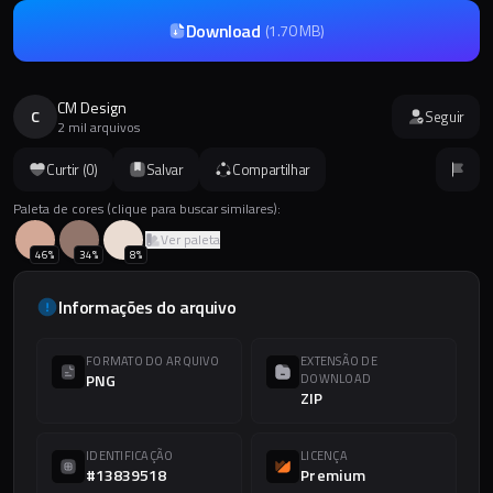
Download
(
1.70 MB
)
CM Design
C
Seguir
2 mil arquivos
Curtir (
0
)
Salvar
Compartilhar
Paleta de cores (clique para buscar similares):
Ver paleta
46
%
34
%
8
%
Informações do arquivo
FORMATO DO ARQUIVO
EXTENSÃO DE
PNG
DOWNLOAD
ZIP
IDENTIFICAÇÃO
LICENÇA
#13839518
Premium