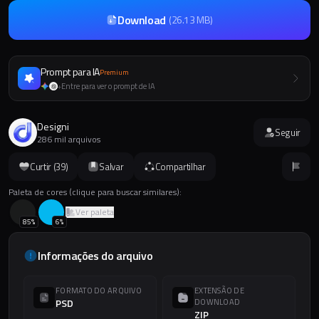
Download
(
26.13 MB
)
Prompt para IA
Premium
Entre para ver o prompt de IA
+
Designi
Seguir
286 mil arquivos
Curtir (
39
)
Salvar
Compartilhar
Paleta de cores (clique para buscar similares):
Ver paleta
85
%
6
%
Informações do arquivo
FORMATO DO ARQUIVO
EXTENSÃO DE
PSD
DOWNLOAD
ZIP