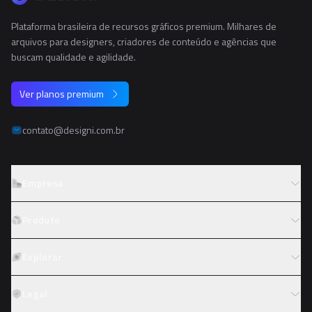
Plataforma brasileira de recursos gráficos premium. Milhares de
arquivos para designers, criadores de conteúdo e agências que
buscam qualidade e agilidade.
Ver planos premium
contato@designi.com.br
Empresa
Sobre o Designi
Produto
Contato
Preços
Explorar
Trabalhe conosco
Tipos de licença
Colaboradores
Fotos
Legal
Reembolso
Programa de afiliados
PNGs