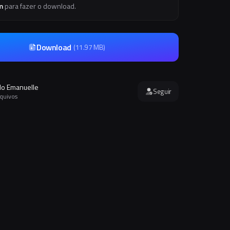
m
para fazer o download.
Download
(
11.97 MB
)
o Emanuelle
Seguir
rquivos