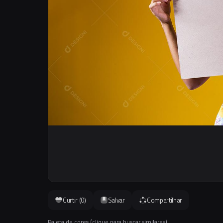
Curtir (
0
)
Salvar
Compartilhar
Paleta de cores (clique para buscar similares):