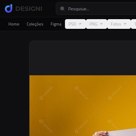
Home
Coleções
Figma
PSD
PNG
Fotos