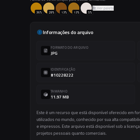
Ver paleta
36
%
28
%
13
%
13
%
5
%
Informações do arquivo
FORMATO DO ARQUIVO
JPG
IDENTIFICAÇÃO
#10228222
TAMANHO
11.97 MB
Este é um recurso que está disponível oferecido em f
utilizados no mundo, conhecido por sua alta compatibilid
e impressos. Este arquivo está disponível sob a licença
projetos pessoais quanto comerciais.