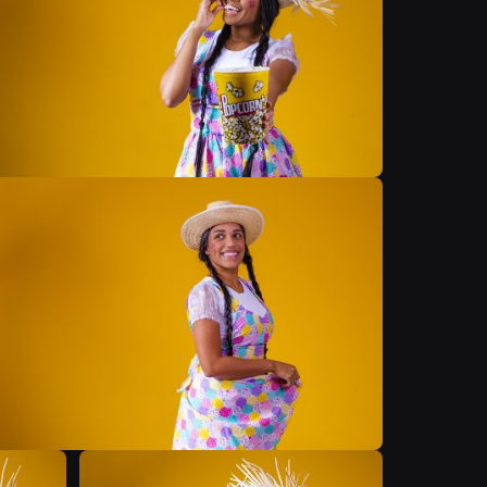
B
B
B