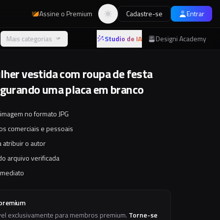
Assine o Premium
Cadastre-se
Entrar
Alternar tema
Mais categorias
Studio de IA
Designi Academy
lher vestida com roupa de festa
egurando uma placa em branco
 imagem no formato JPG
tos comerciais e pessoais
 atribuir o autor
o arquivo verificada
imediato
 premium
vel exclusivamente para membros premium.
Torne-se