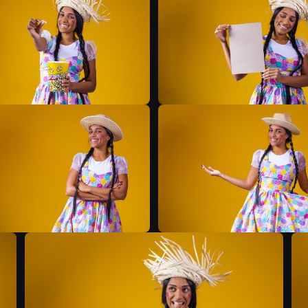
B
B
B