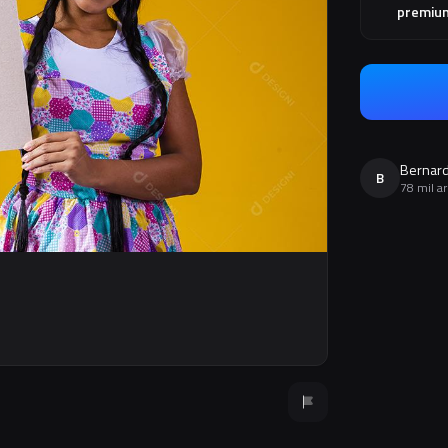
premiu
Bernard
B
78 mil a