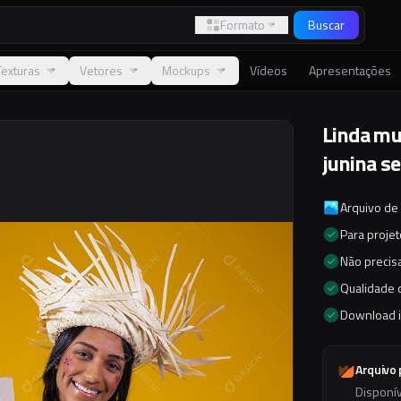
Formato
Buscar
Texturas
Vetores
Mockups
Vídeos
Apresentações
Linda mu
junina s
Arquivo de
Para proje
Não precisa
Qualidade d
Download 
Arquivo
Disponí