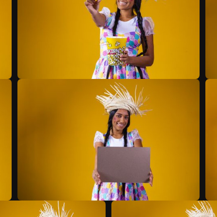
B
B
B