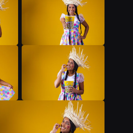
B
B
B