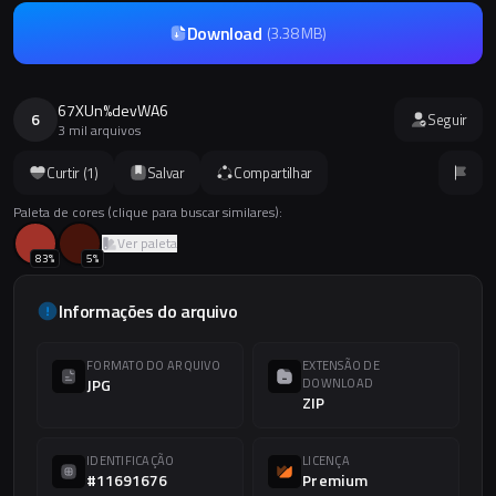
Download
(
3.38 MB
)
67XUn%devWA6
6
Seguir
3 mil arquivos
Curtir (
1
)
Salvar
Compartilhar
Paleta de cores (clique para buscar similares):
Ver paleta
83
%
5
%
Informações do arquivo
FORMATO DO ARQUIVO
EXTENSÃO DE
JPG
DOWNLOAD
ZIP
IDENTIFICAÇÃO
LICENÇA
#11691676
Premium