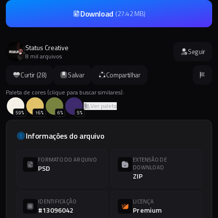
Download
(
27.42 MB
)
Status Creative
Seguir
8 mil arquivos
Curtir (
28
)
Salvar
Compartilhar
Paleta de cores (clique para buscar similares):
Ver paleta
59
%
16
%
6
%
5
%
Informações do arquivo
FORMATO DO ARQUIVO
EXTENSÃO DE
PSD
DOWNLOAD
ZIP
IDENTIFICAÇÃO
LICENÇA
#13096042
Premium