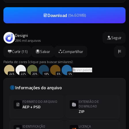
Download
(
54.60 MB
)
Designi
Seguir
286 mil arquivos
Curtir (
11
)
Salvar
Compartilhar
Paleta de cores (clique para buscar similares):
Ver paleta
24
%
22
%
20
%
18
%
6
%
5
%
Informações do arquivo
FORMATO DO ARQUIVO
EXTENSÃO DE
AEP + PSD
DOWNLOAD
ZIP
IDENTIFICAÇÃO
LICENÇA