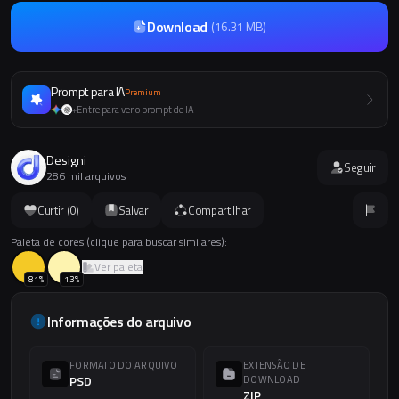
Download
(
16.31 MB
)
Prompt para IA
Premium
Entre para ver o prompt de IA
+
Designi
Seguir
286 mil arquivos
Curtir (
0
)
Salvar
Compartilhar
Paleta de cores (clique para buscar similares):
Ver paleta
81
%
13
%
Informações do arquivo
FORMATO DO ARQUIVO
EXTENSÃO DE
PSD
DOWNLOAD
ZIP