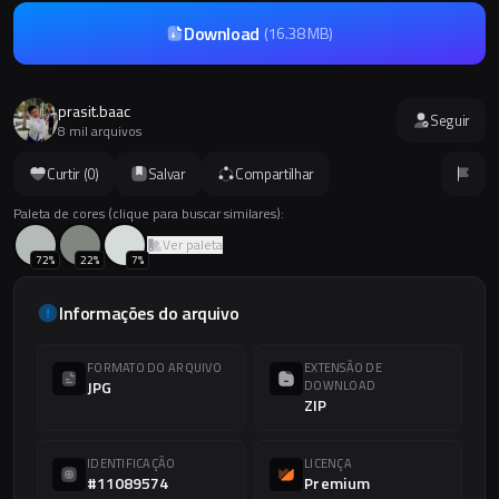
Download
(
16.38 MB
)
prasit.baac
Seguir
8 mil arquivos
Curtir (
0
)
Salvar
Compartilhar
Paleta de cores (clique para buscar similares):
Ver paleta
72
%
22
%
7
%
Informações do arquivo
FORMATO DO ARQUIVO
EXTENSÃO DE
JPG
DOWNLOAD
ZIP
IDENTIFICAÇÃO
LICENÇA
#11089574
Premium