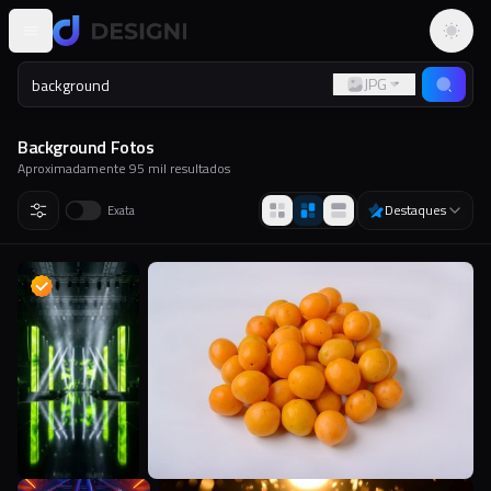
Altern
JPG
Background
Fotos
Aproximadamente
95 mil
resultados
Destaques
Exata