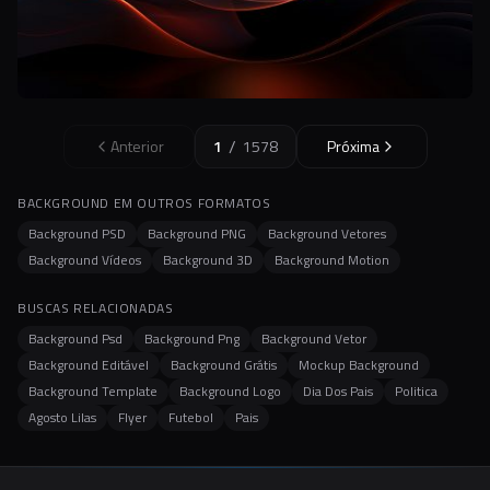
/
Anterior
1
1578
Próxima
BACKGROUND EM OUTROS FORMATOS
Background PSD
Background PNG
Background Vetores
Background Vídeos
Background 3D
Background Motion
BUSCAS RELACIONADAS
Background Psd
Background Png
Background Vetor
Background Editável
Background Grátis
Mockup Background
Background Template
Background Logo
Dia Dos Pais
Politica
Agosto Lilas
Flyer
Futebol
Pais