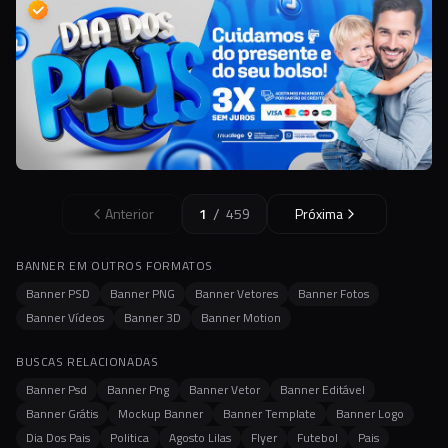
/
Anterior
1
459
Próxima
BANNER EM OUTROS FORMATOS
Banner PSD
Banner PNG
Banner Vetores
Banner Fotos
Banner Vídeos
Banner 3D
Banner Motion
BUSCAS RELACIONADAS
Banner Psd
Banner Png
Banner Vetor
Banner Editável
Banner Grátis
Mockup Banner
Banner Template
Banner Logo
Dia Dos Pais
Politica
Agosto Lilas
Flyer
Futebol
Pais