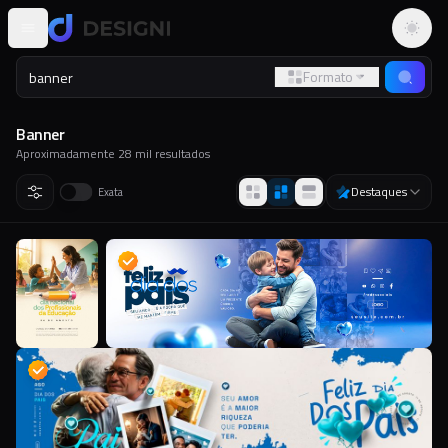
Altern
Formato
Banner
Aproximadamente
28 mil
resultados
Destaques
Exata