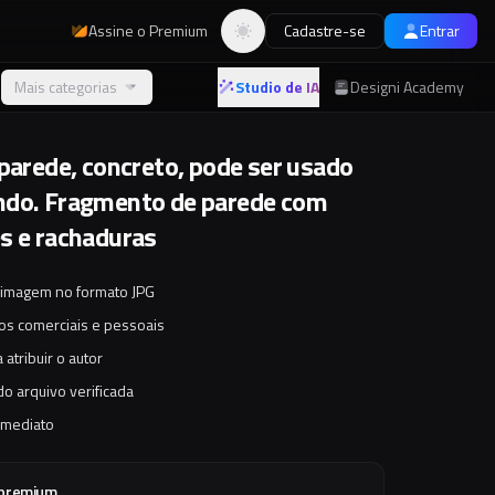
Assine o Premium
Cadastre-se
Entrar
Alternar tema
Mais categorias
Studio de IA
Designi Academy
 parede, concreto, pode ser usado
do. Fragmento de parede com
s e rachaduras
 imagem no formato JPG
tos comerciais e pessoais
 atribuir o autor
o arquivo verificada
imediato
 premium