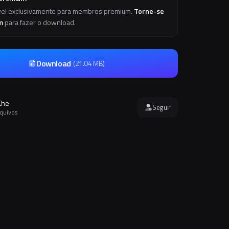
vel exclusivamente para membros premium.
Torne-se
m
para fazer o download.
Download
(
21.04 MB
)
Che
Seguir
rquivos