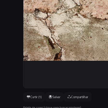
Curtir (
1
)
Salvar
Compartilhar
Paleta de cores (clique para buscar similares):