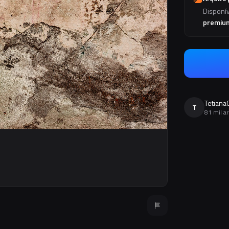
Disponí
premiu
Tetiana
T
81 mil a