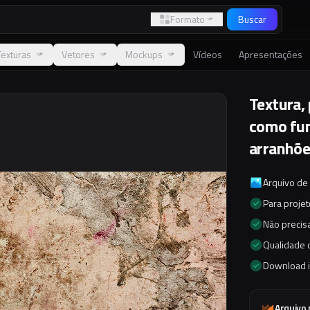
Formato
Buscar
Texturas
Vetores
Mockups
Vídeos
Apresentações
Textura,
como fun
arranhõe
Arquivo de
Para proje
Não precisa
Qualidade d
Download 
Arquivo