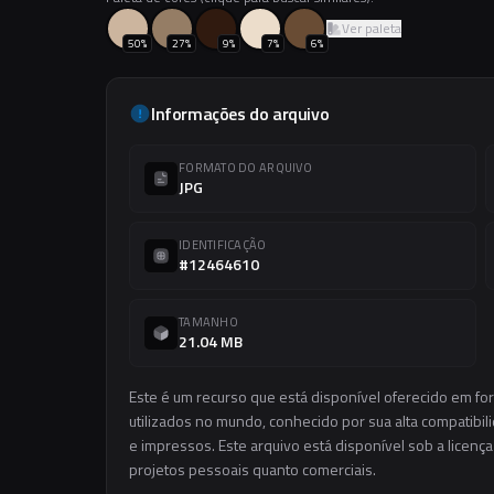
Ver paleta
50
%
27
%
9
%
7
%
6
%
Informações do arquivo
FORMATO DO ARQUIVO
JPG
IDENTIFICAÇÃO
#12464610
TAMANHO
21.04 MB
Este é um recurso que está disponível oferecido em f
utilizados no mundo, conhecido por sua alta compatibilid
e impressos. Este arquivo está disponível sob a licença
projetos pessoais quanto comerciais.