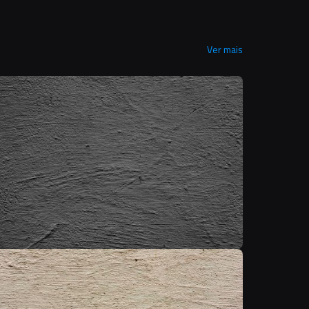
Ver mais
T
T