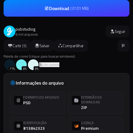
Download
(
37.01 MB
)
pubstudiog
Seguir
6 mil arquivos
Curtir (
1
)
Salvar
Compartilhar
Paleta de cores (clique para buscar similares):
Ver paleta
77
%
8
%
8
%
Informações do arquivo
FORMATO DO ARQUIVO
EXTENSÃO DE
PSD
DOWNLOAD
ZIP
IDENTIFICAÇÃO
LICENÇA
#13842323
Premium