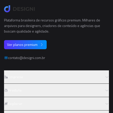
Plataforma brasileira de recursos gráficos premium. Milhares de
arquivos para designers, criadores de conteúdo e agências que
buscam qualidade e agilidade.
Ver planos premium
contato@designi.com.br
Empresa
Sobre o Designi
Produto
Contato
Preços
Explorar
Trabalhe conosco
Tipos de licença
Colaboradores