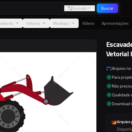
Formato
Buscar
Texturas
Vetores
Mockups
Vídeos
Apresentações
Escavade
Vetorial 
Arquivo no
Para proje
Não precisa
Qualidade d
Download 
Arquivo
Disponí