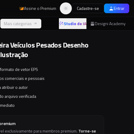
Assine o Premium
Cadastre-se
Entrar
Alternar tema
Mais categorias
Studio de IA
Designi Academy
ira Veículos Pesados Desenho
Ilustração
 formato de vetor EPS
tos comerciais e pessoais
 atribuir o autor
o arquivo verificada
imediato
 premium
vel exclusivamente para membros premium.
Torne-se