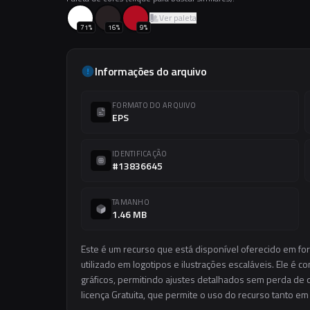
Ver paleta
71
%
16
%
9
%
Informações do arquivo
FORMATO DO ARQUIVO
EPS
IDENTIFICAÇÃO
#13836645
TAMANHO
1.46 MB
Este é um recurso que está disponível oferecido em fo
utilizado em logotipos e ilustrações escaláveis. Ele é c
gráficos, permitindo ajustes detalhados sem perda de q
licença Gratuita, que permite o uso do recurso tanto e