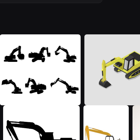
M
M
M