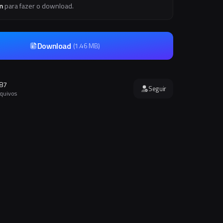
m
para fazer o download.
Download
(
1.46 MB
)
87
Seguir
rquivos