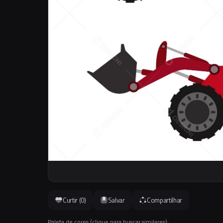
Curtir (
0
)
Salvar
Compartilhar
Paleta de cores (clique para buscar similares):