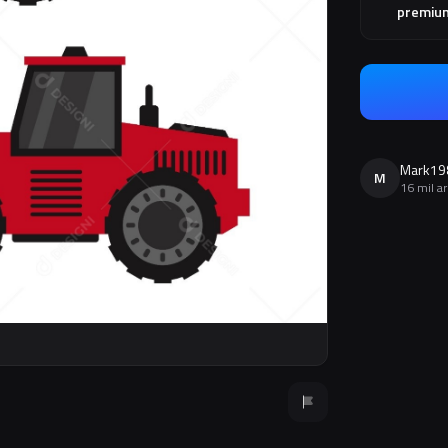
premiu
Mark19
M
16 mil a