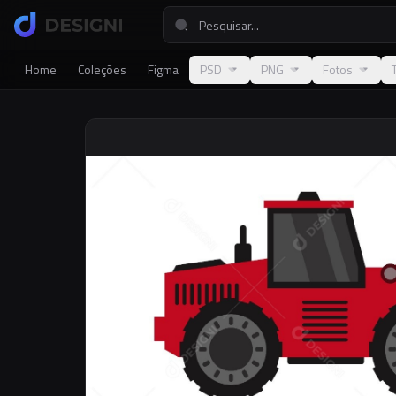
Home
Coleções
Figma
PSD
PNG
Fotos