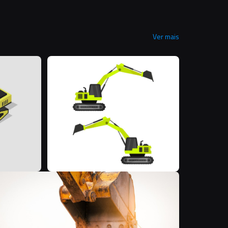
Ver mais
M
M
F