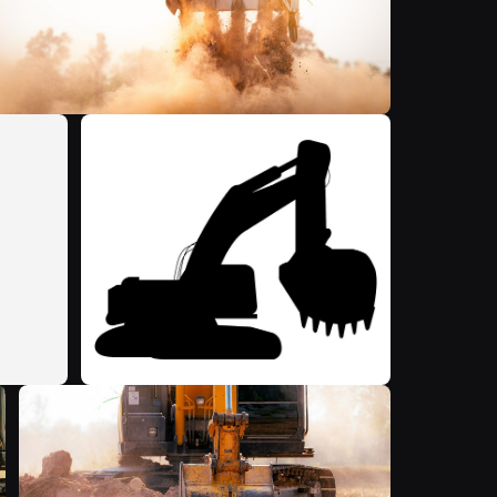
M
M
F