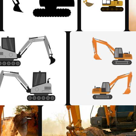
M
F
F