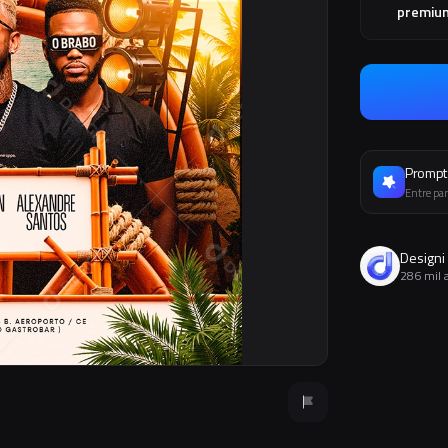
premiu
Prompt 
Entre par
Designi
286 mil 