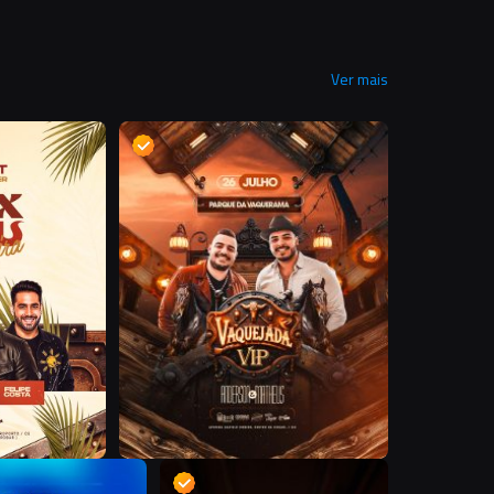
Ver mais
D
D
R
D