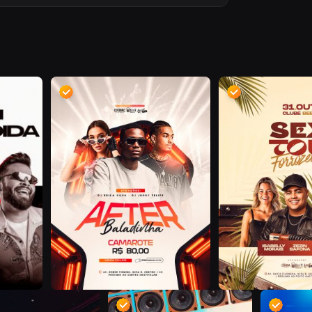
D
D
D