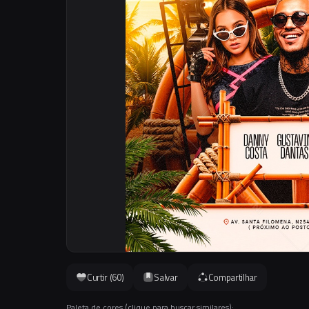
Curtir (
60
)
Salvar
Compartilhar
Paleta de cores (clique para buscar similares):