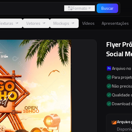
Formato
Buscar
Texturas
Vetores
Mockups
Vídeos
Apresentações
Flyer Pr
Social M
Arquivo no
Para proje
Não precisa
Qualidade d
Download 
Arquivo
Disponí