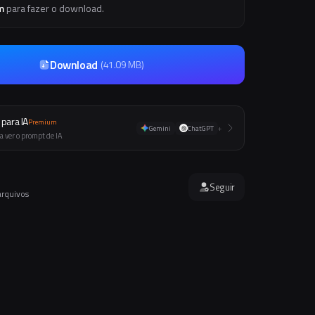
m
para fazer o download.
Download
(
41.09 MB
)
para IA
Premium
Gemini
ChatGPT
+
a ver o prompt de IA
Seguir
arquivos