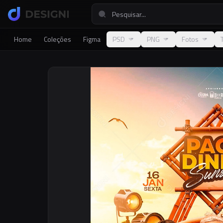
Home
Coleções
Figma
PSD
PNG
Fotos