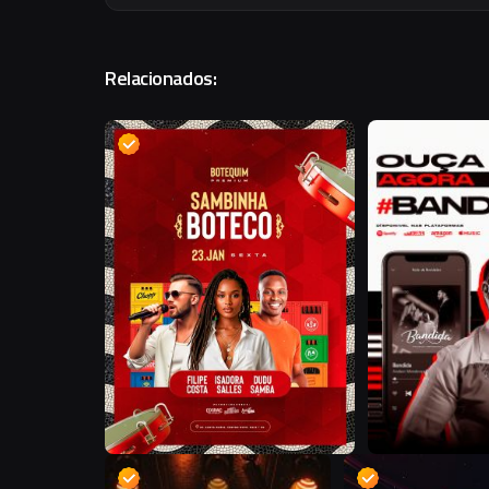
Relacionados:
D
B
D