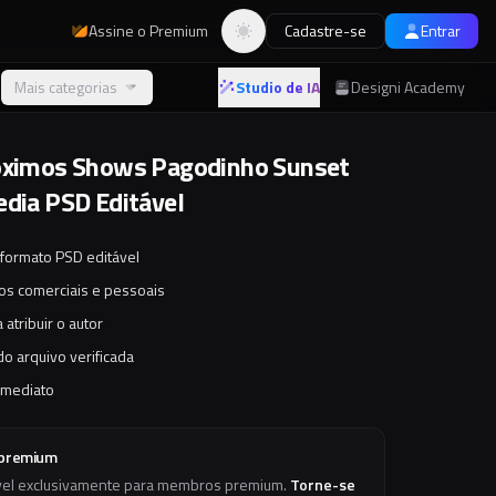
Assine o Premium
Cadastre-se
Entrar
Alternar tema
Mais categorias
Studio de IA
Designi Academy
óximos Shows Pagodinho Sunset
edia PSD Editável
 formato PSD editável
tos comerciais e pessoais
 atribuir o autor
o arquivo verificada
imediato
 premium
vel exclusivamente para membros premium.
Torne-se