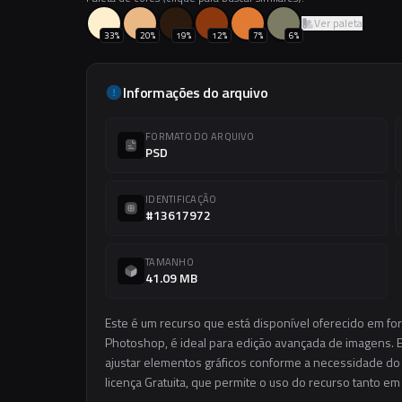
Ver paleta
33
%
20
%
19
%
12
%
7
%
6
%
Informações do arquivo
FORMATO DO ARQUIVO
PSD
IDENTIFICAÇÃO
#13617972
TAMANHO
41.09 MB
Este é um recurso que está disponível oferecido em fo
Photoshop, é ideal para edição avançada de imagens. El
ajustar elementos gráficos conforme a necessidade do s
licença Gratuita, que permite o uso do recurso tanto e