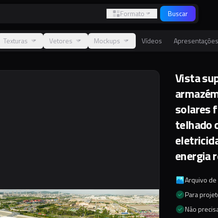
Formato
Buscar
Texturas
Vetores
Mockups
Vídeos
Apresentaçõe
Vista sup
armazém.
solares f
telhado d
eletrici
energia 
Arquivo de
Para proje
Não precisa