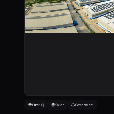
Curtir (
0
)
Salvar
Compartilhar