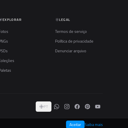
EXPLORAR
LEGAL
Fotos
Termos de serviço
PNGs
Política de privacidade
PSDs
Denunciar arquivo
Coleções
Paletas
PT
Aceitar
Saiba mais