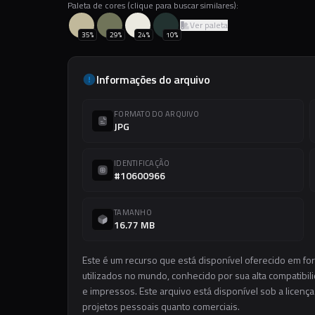
Paleta de cores (clique para buscar similares):
Ver paleta
35
%
29
%
24
%
10
%
Informações do arquivo
FORMATO DO ARQUIVO
JPG
IDENTIFICAÇÃO
#10600966
TAMANHO
16.77 MB
Este é um recurso que está disponível oferecido em f
utilizados no mundo, conhecido por sua alta compatibilid
e impressos. Este arquivo está disponível sob a licença
projetos pessoais quanto comerciais.