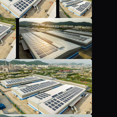
Y
Y
Y