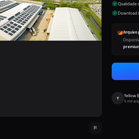
Qualidade d
Download 
Arquivo
Disponí
premiu
Yellow 
Y
5 mil ar