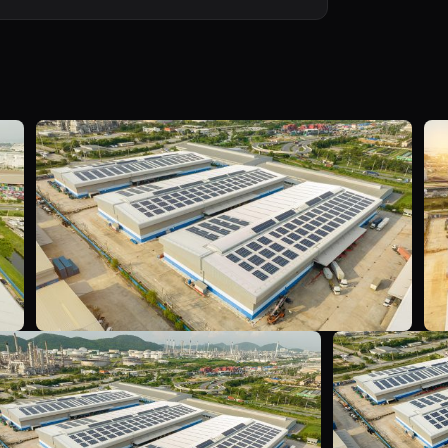
Y
Y
Y