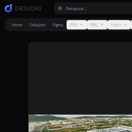
Home
Coleções
Figma
PSD
PNG
Fotos