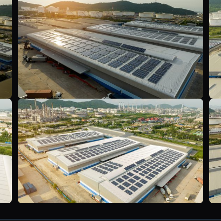
Y
Y
Y