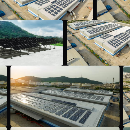
A
Y
Y