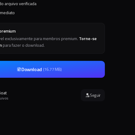
o arquivo verificada
imediato
 premium
vel exclusivamente para membros premium.
Torne-se
m
para fazer o download.
Download
(
16.77 MB
)
Boat
Seguir
quivos