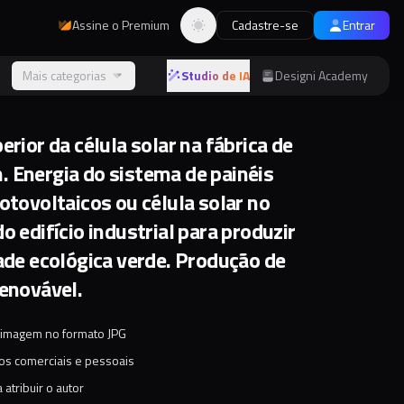
Assine o Premium
Cadastre-se
Entrar
Alternar tema
s
Mais categorias
Studio de IA
Designi Academy
erior da célula solar na fábrica de
 Energia do sistema de painéis
otovoltaicos ou célula solar no
o edifício industrial para produzir
dade ecológica verde. Produção de
renovável.
 imagem no formato JPG
tos comerciais e pessoais
 atribuir o autor